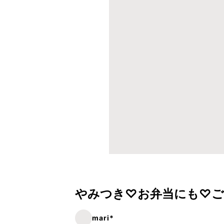
やみつき♡お弁当にも♡ご
mari*