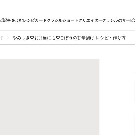
ピ
記事をよむ
レシピカード
クラシルショート
クリエイター
クラシルのサービ
げ
やみつき♡お弁当にも♡ごぼうの甘辛揚げ レシピ・作り方