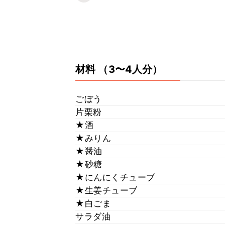
材料
（3〜4人分）
ごぼう
片栗粉
★酒
★みりん
★醤油
★砂糖
★にんにくチューブ
★生姜チューブ
★白ごま
サラダ油