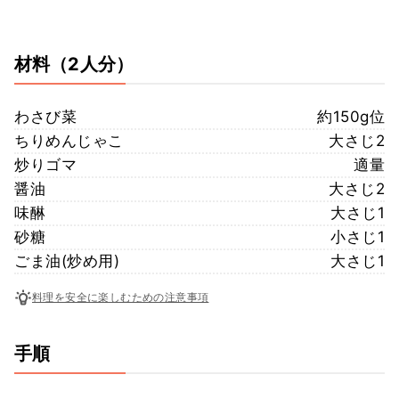
材料
（2人分）
わさび菜
約150g位
ちりめんじゃこ
大さじ2
炒りゴマ
適量
醤油
大さじ2
味醂
大さじ1
砂糖
小さじ1
ごま油(炒め用)
大さじ1
料理を安全に楽しむための注意事項
手順