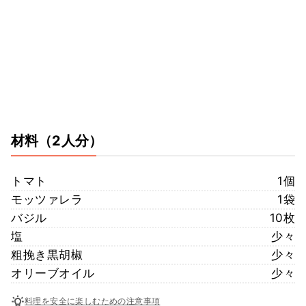
材料
（2人分）
トマト
1個
モッツァレラ
1袋
バジル
10枚
塩
少々
粗挽き黒胡椒
少々
オリーブオイル
少々
料理を安全に楽しむための注意事項