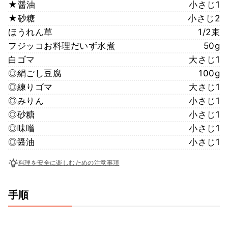
★醤油
小さじ1
★砂糖
小さじ2
ほうれん草
1/2束
フジッコお料理だいず水煮
50g
白ゴマ
大さじ1
◎絹ごし豆腐
100g
◎練りゴマ
大さじ1
◎みりん
小さじ1
◎砂糖
小さじ1
◎味噌
小さじ1
◎醤油
小さじ1
料理を安全に楽しむための注意事項
手順