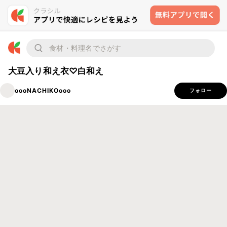
大豆入り和え衣♡白和え
oooNACHIKOooo
フォロー