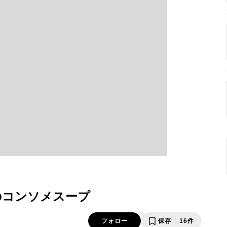
のコンソメスープ
フォロー
保存
16件