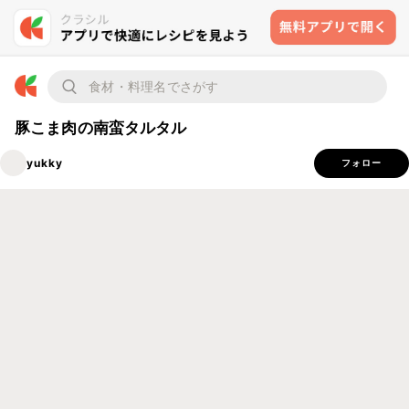
豚こま肉の南蛮タルタル
yukky
フォロー