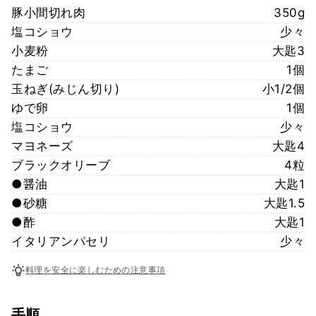
豚小間切れ肉
350g
塩コショウ
少々
小麦粉
大匙3
たまご
1個
玉ねぎ(みじん切り)
小1/2個
ゆで卵
1個
塩コショウ
少々
マヨネーズ
大匙4
ブラックオリーブ
4粒
●醤油
大匙1
●砂糖
大匙1.5
●酢
大匙1
イタリアンパセリ
少々
料理を安全に楽しむための注意事項
手順