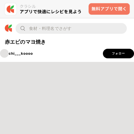
赤エビのマヨ焼き
chi___koooo
フォロー