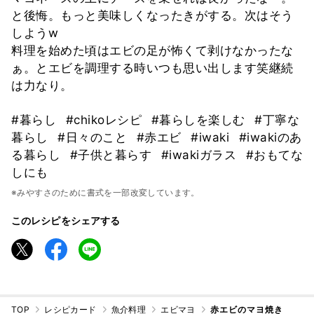
と後悔。もっと美味しくなったきがする。次はそう
しようw
料理を始めた頃はエビの足が怖くて剥けなかったな
ぁ。とエビを調理する時いつも思い出します笑継続
は力なり。
#暮らし
#chikoレシピ
#暮らしを楽しむ
#丁寧な
暮らし
#日々のこと
#赤エビ
#iwaki
#iwakiのあ
る暮らし
#子供と暮らす
#iwakiガラス
#おもてな
しにも
※みやすさのために書式を一部改変しています。
このレシピをシェアする
TOP
レシピカード
魚介料理
エビマヨ
赤エビのマヨ焼き