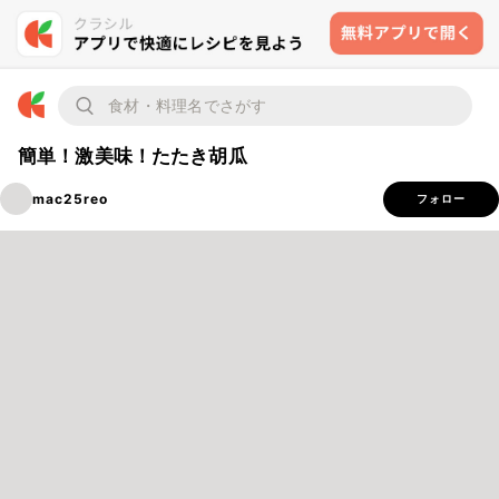
簡単！激美味！たたき胡瓜
mac25reo
フォロー