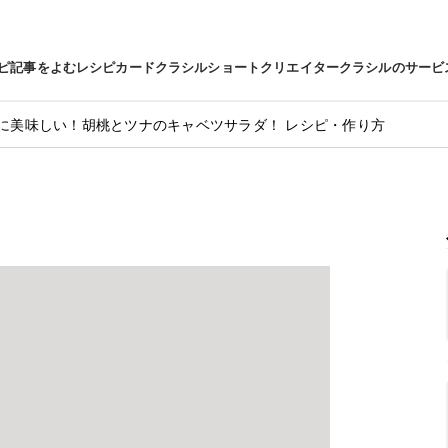
ピ
記事をよむ
レシピカード
クラシルショート
クリエイター
クラシルのサービ
に美味しい！胡桃とツナのキャベツサラダ！ レシピ・作り方