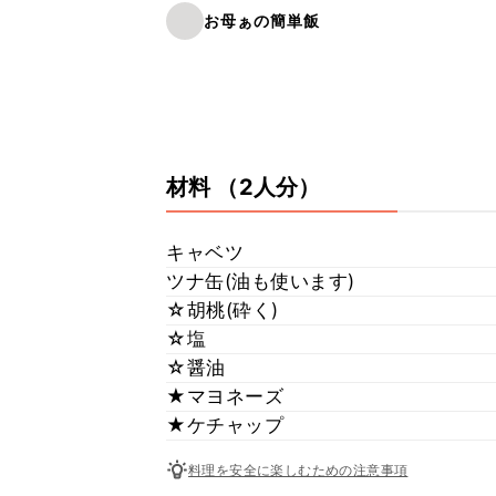
お母ぁの簡単飯
材料
（2人分）
キャベツ
ツナ缶(油も使います)
☆胡桃(砕く)
☆塩
☆醤油
★マヨネーズ
★ケチャップ
料理を安全に楽しむための注意事項