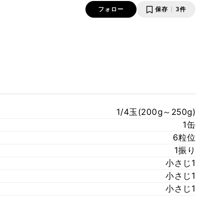
フォロー
保存
3件
1/4玉(200g～250g)
1缶
6粒位
1振り
小さじ1
小さじ1
小さじ1