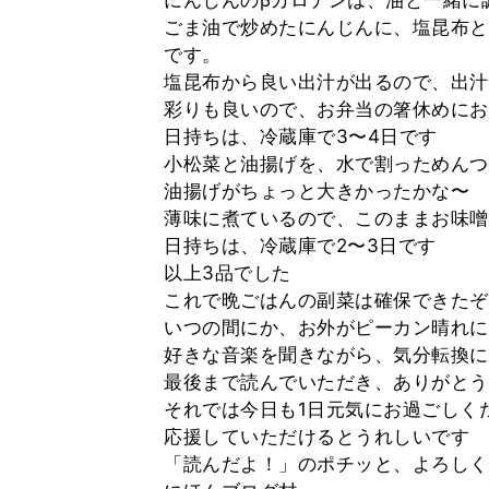
にんじんのβカロテンは、油と一緒に
ごま油で炒めたにんじんに、塩昆布と
です。
塩昆布から良い出汁が出るので、出汁
彩りも良いので、お弁当の箸休めにお
日持ちは、冷蔵庫で3〜4日です
小松菜と油揚げを、水で割っためんつ
油揚げがちょっと大きかったかな〜
薄味に煮ているので、このままお味噌
日持ちは、冷蔵庫で2〜3日です
以上3品でした
これで晩ごはんの副菜は確保できたぞ
いつの間にか、お外がピーカン晴れに
好きな音楽を聞きながら、気分転換に
最後まで読んでいただき、ありがとう
それでは今日も1日元気にお過ごしく
応援していただけるとうれしいです
「読んだよ！」のポチッと、よろしく