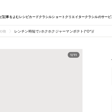
ピ
記事をよむ
レシピカード
クラシルショート
クリエイター
クラシルのサービ
め物
レンチン時短で♪ホクホクジャーマンポテト(^O^)/
1/11