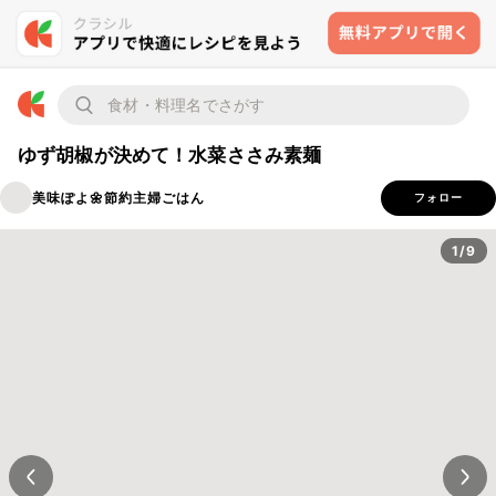
ゆず胡椒が決めて！水菜ささみ素麺
美味ぽよ🌼節約主婦ごはん
フォロー
1/9