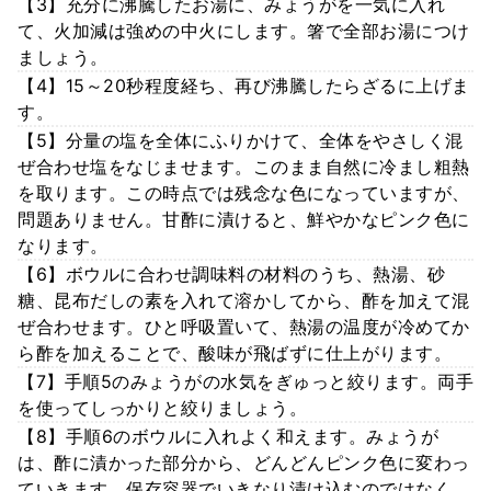
【3】充分に沸騰したお湯に、みょうがを一気に入れ
て、火加減は強めの中火にします。箸で全部お湯につけ
ましょう。
【4】15～20秒程度経ち、再び沸騰したらざるに上げま
す。
【5】分量の塩を全体にふりかけて、全体をやさしく混
ぜ合わせ塩をなじませます。このまま自然に冷まし粗熱
を取ります。この時点では残念な色になっていますが、
問題ありません。甘酢に漬けると、鮮やかなピンク色に
なります。
【6】ボウルに合わせ調味料の材料のうち、熱湯、砂
糖、昆布だしの素を入れて溶かしてから、酢を加えて混
ぜ合わせます。ひと呼吸置いて、熱湯の温度が冷めてか
ら酢を加えることで、酸味が飛ばずに仕上がります。
【7】手順5のみょうがの水気をぎゅっと絞ります。両手
を使ってしっかりと絞りましょう。
【8】手順6のボウルに入れよく和えます。みょうが
は、酢に漬かった部分から、どんどんピンク色に変わっ
ていきます。保存容器でいきなり漬け込むのではなく、