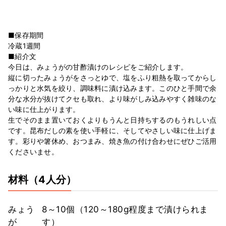
■保存期間
冷蔵1週間
■紹介文
今日は、みょうがの甘酢漬けのレシピをご紹介します。
縦に切ったみょうがをさっとゆで、塩をふり粗熱を取ってからし
っかりと水気を絞り、調味料に漬け込みます。このひと手間で余
分な水分が抜けてクセも取れ、より味がしみ込みやすく雑味のな
い味に仕上がります。
生でそのまま置いておくよりもうんと日持ちするのもうれしい点
です。昆布だしの素を使い手軽に、そしてやさしい味に仕上げま
す。彩りや箸休め、おつまみ、焼き魚の付け合わせにぜひご活用
くださいませ。
材料
（4人分）
みょう
8～10個（120～180g程度まで漬けられま
が
す）