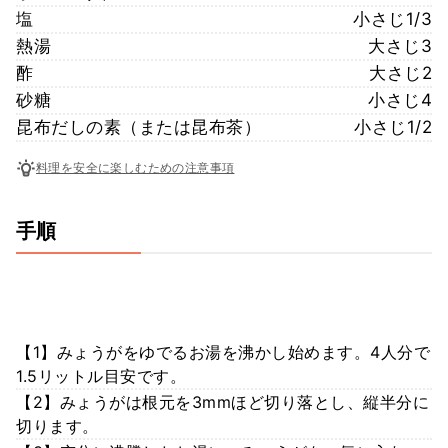
塩
小さじ1/3
熱湯
大さじ3
酢
大さじ2
砂糖
小さじ4
昆布だしの素（または昆布茶）
小さじ1/2
料理を安全に楽しむための注意事項
手順
【1】みょうがをゆでるお湯を沸かし始めます。4人分で
1.5リットル目安です。
【2】みょうがは根元を3mmほど切り落とし、縦半分に
切ります。