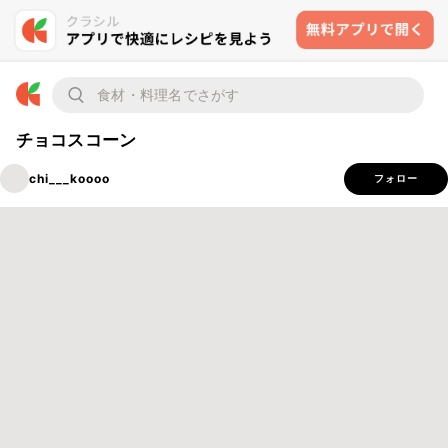
チョコスコーン
chi___koooo
フォロー