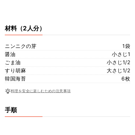
材料
（2人分）
ニンニクの芽
1袋
醤油
小さじ1
ごま油
小さじ1/2
すり胡麻
大さじ1/2
韓国海苔
6枚
料理を安全に楽しむための注意事項
手順