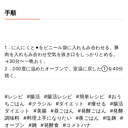
手順
1．にんにくと⚫︎をビニール袋に入れもみ合わせる。豚
肉を入れもみ合わせ空気を抜き口をしっかりとめる。
→30分〜一晩おく。
2．200度に温めたオーブンで、室温に戻した①を40分
焼く。
#レシピ
#腸活
#腸活レシピ
#簡単レシピ
#おう
ちごはん
#クラシル
#ダイエット
#痩せる
#腸活
ダイエット
#美腸
#昼ごはん
#発酵ごはん
#発酵
調味料
#料理上手になりたい
#夜ごはん
#塩麹
#
オーブン
#麹
#発酵食
#コメトハナ