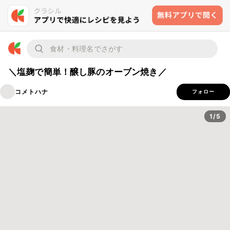
＼塩麹で簡単！醸し豚のオーブン焼き／
コメトハナ
フォロー
1/5