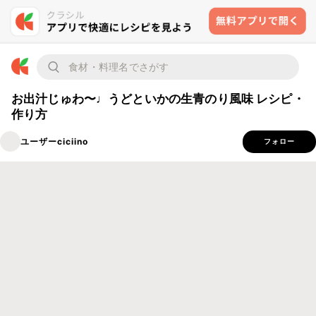
お出汁じゅわ〜♩うどといかの生青のり風味 レシピ・
作り方
ユーザーciciino
フォロー