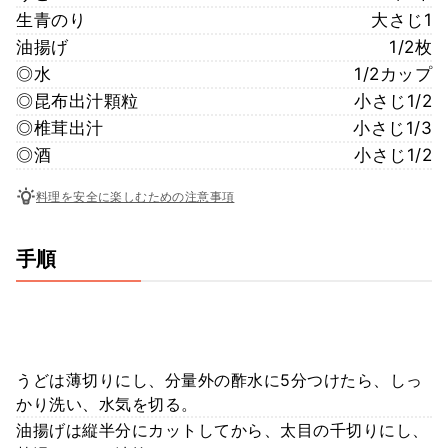
生青のり
大さじ1
油揚げ
1/2枚
◎水
1/2カップ
◎昆布出汁顆粒
小さじ1/2
◎椎茸出汁
小さじ1/3
◎酒
小さじ1/2
料理を安全に楽しむための注意事項
手順
うどは薄切りにし、分量外の酢水に5分つけたら、しっ
かり洗い、水気を切る。
油揚げは縦半分にカットしてから、太目の千切りにし、