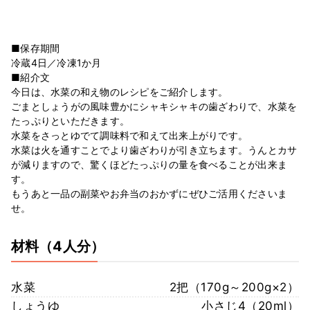
■保存期間
冷蔵4日／冷凍1か月
■紹介文
今日は、水菜の和え物のレシピをご紹介します。
ごまとしょうがの風味豊かにシャキシャキの歯ざわりで、水菜を
たっぷりといただきます。
水菜をさっとゆでて調味料で和えて出来上がりです。
水菜は火を通すことでより歯ざわりが引き立ちます。うんとカサ
が減りますので、驚くほどたっぷりの量を食べることが出来ま
す。
もうあと一品の副菜やお弁当のおかずにぜひご活用くださいま
せ。
材料
（4人分）
水菜
2把（170g～200g×2）
しょうゆ
小さじ4（20ml）