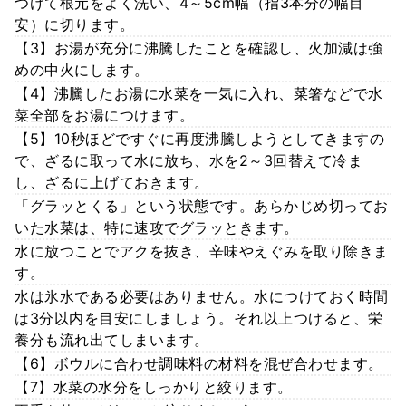
つけて根元をよく洗い、4～5cm幅（指3本分の幅目
安）に切ります。
【3】お湯が充分に沸騰したことを確認し、火加減は強
めの中火にします。
【4】沸騰したお湯に水菜を一気に入れ、菜箸などで水
菜全部をお湯につけます。
【5】10秒ほどですぐに再度沸騰しようとしてきますの
で、ざるに取って水に放ち、水を2～3回替えて冷ま
し、ざるに上げておきます。
「グラッとくる」という状態です。あらかじめ切ってお
いた水菜は、特に速攻でグラッときます。
水に放つことでアクを抜き、辛味やえぐみを取り除きま
す。
水は氷水である必要はありません。水につけておく時間
は3分以内を目安にしましょう。それ以上つけると、栄
養分も流れ出てしまいます。
【6】ボウルに合わせ調味料の材料を混ぜ合わせます。
【7】水菜の水分をしっかりと絞ります。