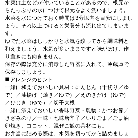
水菜は土などが付いていることがあるので、根元か
らたっぷりの水につけて根元をよく洗いましょう。
水菜を水につけておく時間は3分以内を目安にしまし
ょう。それ以上つけると栄養分も流れ出てしまいま
す。
ゆでた水菜はしっかりと水気を絞ってから調味料と
和えましょう。水気が多いままですと味がぼけ、作
り置きにも向きません。
保存の際は充分に消毒した容器に入れて、冷蔵庫で
保存しましょう。
■アレンジのヒント
一緒に和えておいしい具材：にんじん（千切り／ゆ
で）／油揚げ（焼き／ゆで）／えのきだけ（ゆで）
／ひじき（ゆで）／切干大根
一緒に添えておいしい香味野菜・乾物：かつお節／
きざみのり／一味・七味唐辛子／いりごま／ごま油
卵焼き、ココット、混ぜご飯の具材にも。
お弁当に詰める際は、水気を切ってから詰めましょ