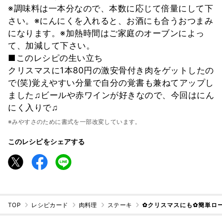
※調味料は一本分なので、本数に応じて倍量にして下
さい。※にんにくを入れると、お酒にも合うおつまみ
になります。※加熱時間はご家庭のオーブンによっ
て、加減して下さい。
■このレシピの生い立ち
クリスマスに1本80円の激安骨付き肉をゲットしたの
で(笑)覚えやすい分量で自分の覚書も兼ねてアップし
ました♫ビールや赤ワインが好きなので、今回はにん
にく入りで♫
※みやすさのために書式を一部改変しています。
このレシピをシェアする
TOP
レシピカード
肉料理
ステーキ
✿クリスマスにも✿簡単ロ