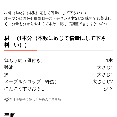
材料（1本分（本数に応じて倍量にして下さい））
オーブンにお任せ簡単ローストチキン♫少ない調味料でも美味し
く、分量も分かりやすくて本数に応じて調整できます(*´ω`*)
材
（1本分（本数に応じて倍量にして下さ
料
い））
鶏もも肉（骨付き）
1本
醤油
大さじ1
酒
大さじ1
メープルシロップ（蜂蜜）
大さじ1/2
にんにくすりおろし
少々
料理を安全に楽しむための注意事項
手順