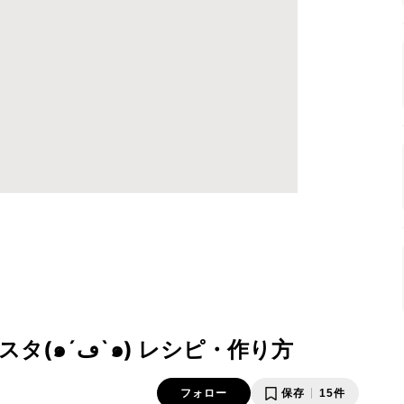
肉団子と葱のケチャップパスタ(๑´ڡ`๑) レシピ・作り方
フォロー
保存
15件