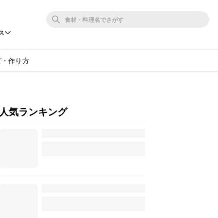
ス
๑´ڡ`๑) レシピ・作り方
人気ランキング