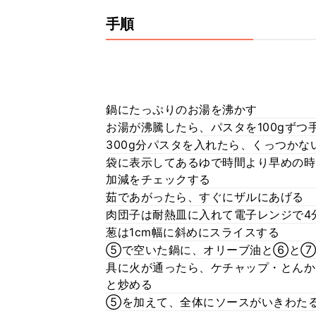
手順
鍋にたっぷりのお湯を沸かす
お湯が沸騰したら、パスタを100gず
300g分パスタを入れたら、くっつか
袋に表示してあるゆで時間より早めの時
加減をチェックする
茹であがったら、すぐにザルにあげる
肉団子は耐熱皿に入れて電子レンジで4
葱は1cm幅に斜めにスライスする
⑤で空いた鍋に、オリーブ油と⑥と⑦
具に火が通ったら、ケチャップ・とんか
と炒める
⑤を加えて、全体にソースがいきわた