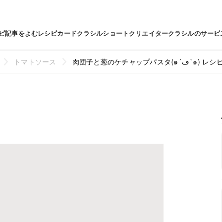
ピ
記事をよむ
レシピカード
クラシルショート
クリエイター
クラシルのサービ
トマトソース
肉団子と葱のケチャップパスタ(