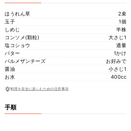
ほうれん草
2束
玉子
1個
しめじ
半株
コンソメ(顆粒)
大さじ1
塩コショウ
適量
バター
1かけ
パルメザンチーズ
お好みで
醤油
小さじ1
お水
400cc
料理を安全に楽しむための注意事項
手順