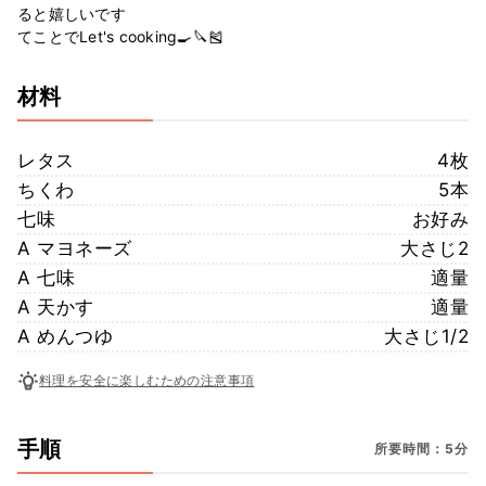
ると嬉しいです
てことでLet's cooking🍳🔪🎽
材料
レタス
4枚
ちくわ
5本
七味
お好み
A マヨネーズ
大さじ2
A 七味
適量
A 天かす
適量
A めんつゆ
大さじ1/2
料理を安全に楽しむための注意事項
手順
所要時間：5分