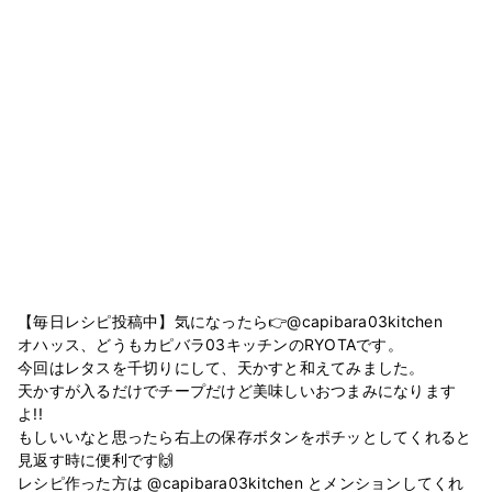
【毎日レシピ投稿中】気になったら👉@capibara03kitchen
オハッス、どうもカピバラ03キッチンのRYOTAです。
今回はレタスを千切りにして、天かすと和えてみました。
天かすが入るだけでチープだけど美味しいおつまみになります
よ!!
もしいいなと思ったら右上の保存ボタンをポチッとしてくれると
見返す時に便利です🙌
レシピ作った方は @capibara03kitchen とメンションしてくれ