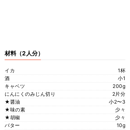
材料
（2人分）
イカ
1杯
酒
小1
キャベツ
200g
にんにくのみじん切り
2片分
★醤油
小2〜3
★味の素
少々
★胡椒
少々
バター
10g