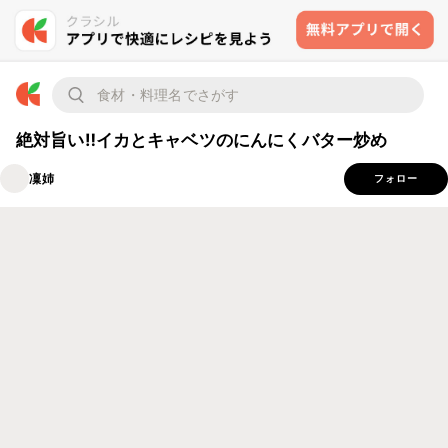
絶対旨い‼イカとキャベツのにんにくバター炒め
凜姉
フォロー