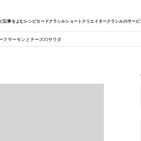
ピ
記事をよむ
レシピカード
クラシルショート
クリエイター
クラシルのサービ
ークサーモンとチーズのサラダ