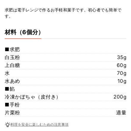
求肥は電子レンジで作るお手軽和菓子です。初心者でも簡単で
す。
材料
（6個分）
■求肥
白玉粉
35g
上白糖
60g
水
70g
水あめ
10g
■餡
冷凍かぼちゃ（皮付き）
200g
■手粉
片栗粉
適量
料理を安全に楽しむための注意事項