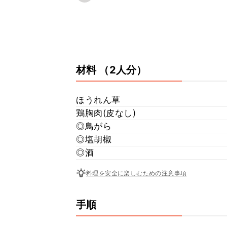
材料
（2人分）
ほうれん草
鶏胸肉(皮なし)
◎鳥がら
◎塩胡椒
◎酒
料理を安全に楽しむための注意事項
手順