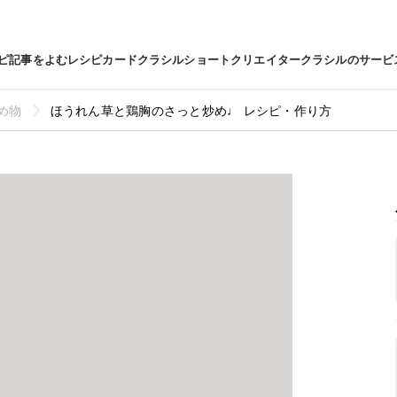
ピ
記事をよむ
レシピカード
クラシルショート
クリエイター
クラシルのサービ
め物
ほうれん草と鶏胸のさっと炒め♩ レシピ・作り方