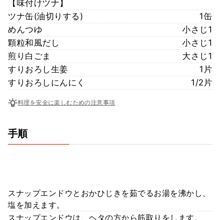
【味付けツナ】
ツナ缶(油切りする)
1缶
めんつゆ
小さじ1
顆粒和風だし
小さじ1
煎り白ごま
大さじ1
すりおろし生姜
1片
すりおろしにんにく
1/2片
料理を安全に楽しむための注意事項
手順
スナップエンドウとおかひじきを茹でるお湯を沸かし、
塩を加えます。
スナップエンドウは、ヘタの方から筋取りをします。