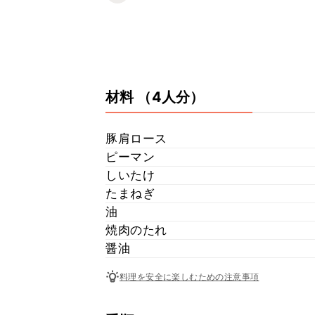
材料
（4人分）
豚肩ロース
ピーマン
しいたけ
たまねぎ
油
焼肉のたれ
醤油
料理を安全に楽しむための注意事項