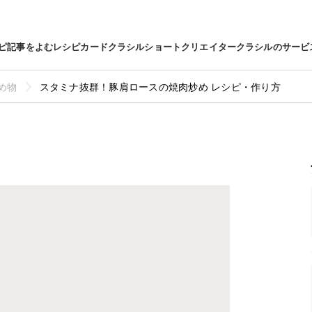
ピ
記事をよむ
レシピカード
クラシルショート
クリエイター
クラシルのサービ
め物
スタミナ抜群！豚肩ロースの焼肉炒め レシピ・作り方