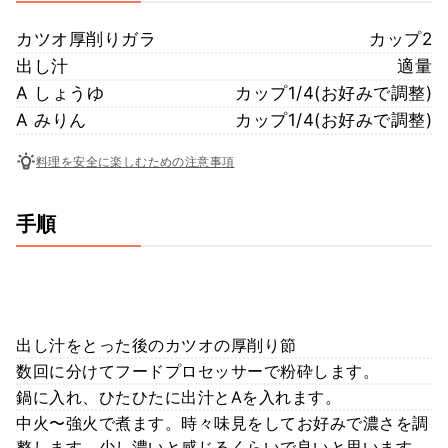
カツオ厚削りガラ
カップ2
出し汁
適量
A しょうゆ
カップ1/4(お好みで調整)
A みりん
カップ1/4(お好みで調整)
料理を安全に楽しむための注意事項
手順
出し汁をとった後のカツオの厚削り節
数回に分けてフードプロセッサーで粉砕します。
鍋に入れ、ひたひたに出汁とAを入れます。
中火〜強火で煮ます。時々味見をしてお好みで濃さを調
整します。少し濃いと感じるくらいで良いと思います。