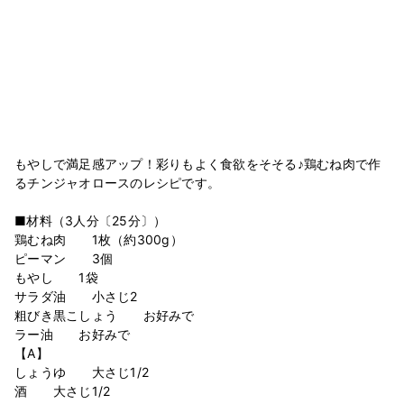
もやしで満足感アップ！彩りもよく食欲をそそる♪鶏むね肉で作
るチンジャオロースのレシピです。
■材料（3人分〔25分〕）
鶏むね肉 1枚（約300g）
ピーマン 3個
もやし 1袋
サラダ油 小さじ2
粗びき黒こしょう お好みで
ラー油 お好みで
【A】
しょうゆ 大さじ1/2
酒 大さじ1/2