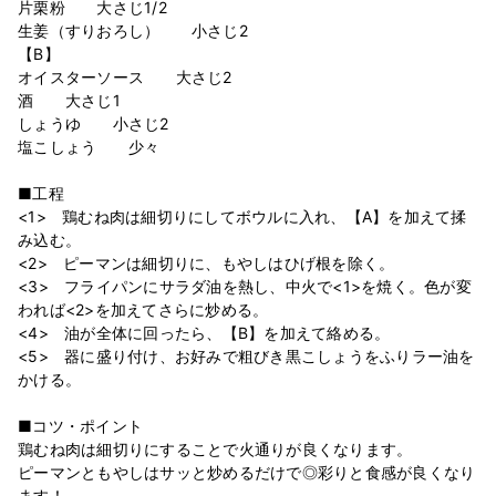
片栗粉 大さじ1/2
生姜（すりおろし） 小さじ2
【B】
オイスターソース 大さじ2
酒 大さじ1
しょうゆ 小さじ2
塩こしょう 少々
■工程
<1> 鶏むね肉は細切りにしてボウルに入れ、【A】を加えて揉
み込む。
<2> ピーマンは細切りに、もやしはひげ根を除く。
<3> フライパンにサラダ油を熱し、中火で<1>を焼く。色が変
われば<2>を加えてさらに炒める。
<4> 油が全体に回ったら、【B】を加えて絡める。
<5> 器に盛り付け、お好みで粗びき黒こしょうをふりラー油を
かける。
■コツ・ポイント
鶏むね肉は細切りにすることで火通りが良くなります。
ピーマンともやしはサッと炒めるだけで◎彩りと食感が良くなり
ます！