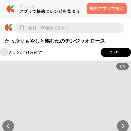
たっぷりもやしと鶏むねのチンジャオロース
クラシル"storeTV"
フォロー
1/3