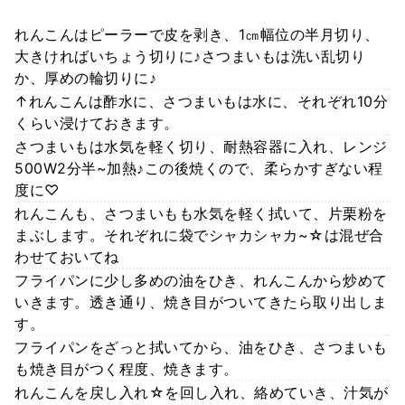
れんこんはピーラーで皮を剥き、1㎝幅位の半月切り、
大きければいちょう切りに♪さつまいもは洗い乱切り
か、厚めの輪切りに♪
↑れんこんは酢水に、さつまいもは水に、それぞれ10分
くらい浸けておきます。
さつまいもは水気を軽く切り、耐熱容器に入れ、レンジ
500W2分半~加熱♪この後焼くので、柔らかすぎない程
度に♡
れんこんも、さつまいもも水気を軽く拭いて、片栗粉を
まぶします。それぞれに袋でシャカシャカ~☆は混ぜ合
わせておいてね
フライパンに少し多めの油をひき、れんこんから炒めて
いきます。透き通り、焼き目がついてきたら取り出しま
す。
フライパンをざっと拭いてから、油をひき、さつまいも
も焼き目がつく程度、焼きます。
れんこんを戻し入れ☆を回し入れ、絡めていき、汁気が