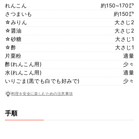
れんこん
約150~170㌘
さつまいも
約150㌘
☆みりん
大さじ2
☆醤油
大さじ2
☆砂糖
大さじ1
☆酢
大さじ1
片栗粉
適量
酢(れんこん用)
少々
水(れんこん用)
適量
いりごま(黒でも白でも好みで)
少々
料理を安全に楽しむための注意事項
手順