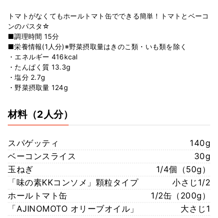
トマトがなくてもホールトマト缶でできる簡単！トマトとベーコ
ンのパスタ☆
■調理時間 15分
■栄養情報(1人分)※野菜摂取量はきのこ類・いも類を除く
・エネルギー 416kcal
・たんぱく質 13.3g
・塩分 2.7g
・野菜摂取量 124g
材料
（2人分）
スパゲッティ
140g
ベーコンスライス
30g
玉ねぎ
1/4個（50g）
「味の素KKコンソメ」顆粒タイプ
小さじ1/2
ホールトマト缶
1/2缶（200g）
「AJINOMOTO オリーブオイル」
大さじ1