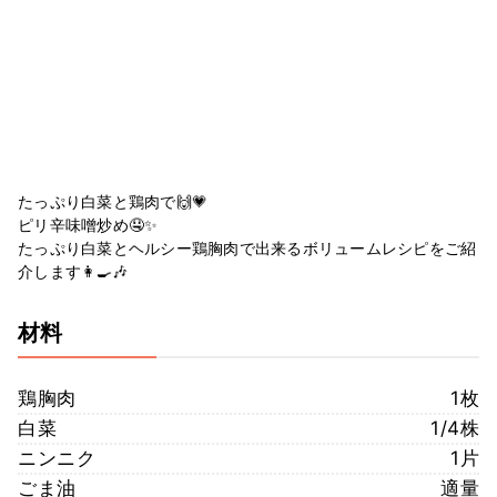
たっぷり白菜と鶏肉で🙌💗
ピリ辛味噌炒め🤤✨
たっぷり白菜とヘルシー鶏胸肉で出来るボリュームレシピをご紹
介します👩‍🍳🎶
材料
鶏胸肉
1枚
白菜
1/4株
ニンニク
1片
ごま油
適量