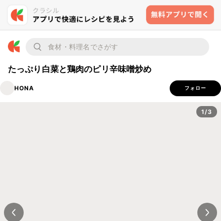
たっぷり白菜と鶏肉のピリ辛味噌炒め
HONA
フォロー
1/3