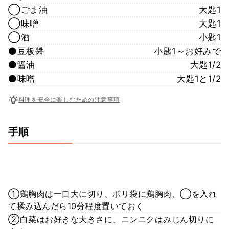
◯ごま油
大匙1
◯味噌
大匙1
◯酒
小匙1
⚫豆板醤
小匙1～お好みで
⚫醤油
大匙1/2
⚫味噌
大匙1と1/2
料理を安全に楽しむための注意事項
手順
①鶏胸肉は一口大に切り、ポリ袋に鶏胸肉、◯を入れ
て揉み込んだら10分程度置いておく
②白菜はお好きな大きさに、ニンニクはみじん切りに