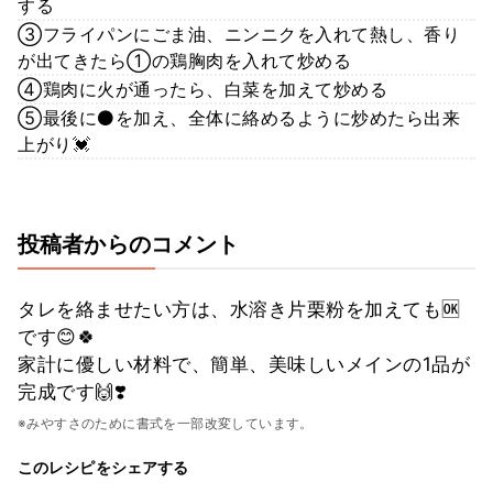
する
③フライパンにごま油、ニンニクを入れて熱し、香り
が出てきたら①の鶏胸肉を入れて炒める
④鶏肉に火が通ったら、白菜を加えて炒める
⑤最後に⚫を加え、全体に絡めるように炒めたら出来
上がり💓
投稿者からのコメント
タレを絡ませたい方は、水溶き片栗粉を加えても🆗
です😊🍀
家計に優しい材料で、簡単、美味しいメインの1品が
完成です🙌❣️
※みやすさのために書式を一部改変しています。
このレシピをシェアする