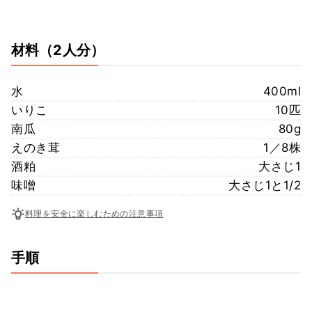
材料
（2人分）
水
400ml
いりこ
10匹
南瓜
80g
えのき茸
1／8株
酒粕
大さじ1
味噌
大さじ1と1/2
料理を安全に楽しむための注意事項
手順