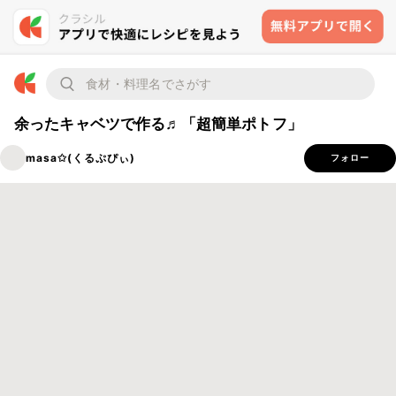
余ったキャベツで作る♬「超簡単ポトフ」
masa✩(くるぷぴぃ)
フォロー