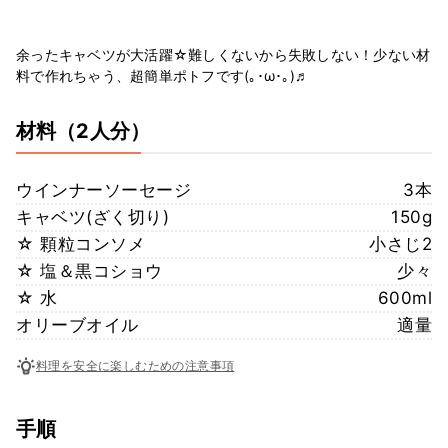
余ったキャベツが大活躍☆難しくないから失敗しない！少ない材
料で作れちゃう、超簡単ポトフです(｡･ω･｡)♬
材料
（2人分）
ウインナーソーセージ
3本
キャベツ(ざく切り)
150g
☆ 顆粒コンソメ
小さじ2
☆ 塩＆黒コショウ
少々
☆ 水
600ml
オリーブオイル
適量
料理を安全に楽しむための注意事項
手順