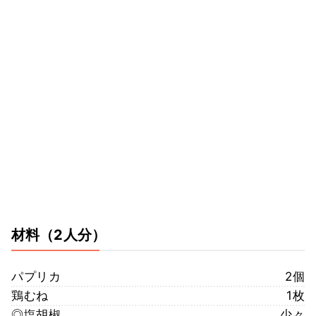
材料
（2人分）
パプリカ
2個
鶏むね
1枚
◎塩胡椒
少々