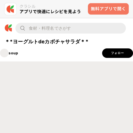
＊*ヨーグルトdeカボチャサラダ＊*
soup
フォロー