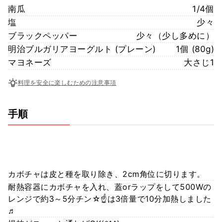
南瓜
1/4個
塩
少々
ブラックペッパー
少々（少し多めに）
明治ブルガリアヨーグルト (プレーン)
1個 (80g)
マヨネーズ
大さじ1
料理を安全に楽しむための注意事項
手順
カボチャは皮と種を取り除き、2cm角位に切ります。
耐熱容器にカボチャを入れ、蓋orラップをして500Wの
レンジで約3～5分チン☆☝は3倍量で10分加熱しました
♬