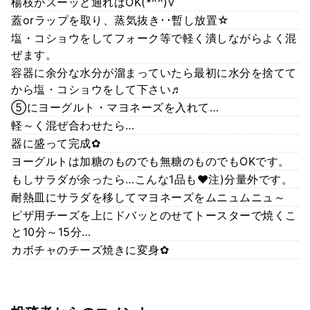
楊枝がスーッと通ればOK(*^^)v
蓋orラップを取り、蒸気抜き･･暫し放置☆
塩・コショウをしてフォーク等で軽く潰しながらよく混
ぜます。
容器に余分な水分が溜まっていたら最初に水分を捨てて
から塩・コショウをして下さい♬
⑤にヨーグルト・マヨネーズを入れて…
軽～く混ぜ合わせたら…
器に盛って完成✿
ヨーグルトは加糖のものでも無糖のものでもOKです。
もしサラダが余ったら…こんな1品も❤注)分量外です。
耐熱皿にサラダを移してマヨネーズをムニュムニュ～
ピザ用チーズを上にドバッとのせてトースターで焼くこ
と10分～15分…
カボチャのチーズ焼きに変身✿