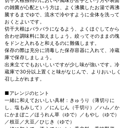
切干大根独特のにおいや風味が苦手という方や表面
の雑菌が心配という方は、よく沸騰したお湯で再沸
騰するまでゆで、流水で冷やすように全体を洗って
おくとよいです。
切干大根はバラバラになるよう、よくほぐしてから
合わせ調味料に加えましょう。絞ってそのままの塊
をドンと入れると和えるのに難儀します。
保存の際は充分に消毒した保存容器に入れて、冷蔵
庫で保存しましょう。
出来立てでもおいしいですが少し味が強いです。冷
蔵庫で30分以上置くと味がなじんで、よりおいしく
召し上がれます。
■アレンジのヒント
一緒に和えておいしい具材：きゅうり（薄切りに
し、塩もみして）／にんじん（千切り）／ハム／か
にかまぼこ／ほうれん草（ゆで）／もやし（ゆで）
／枝豆／大豆／ひじき（ゆで）