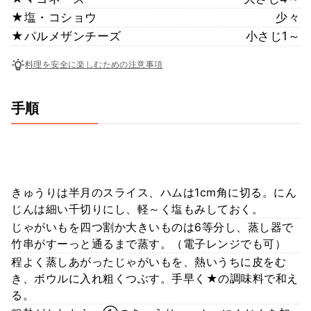
★塩・コショウ
少々
★パルメザンチーズ
小さじ1～
料理を安全に楽しむための注意事項
手順
きゅうりは半月のスライス、ハムは1cm角に切る。にん
じんは細い千切りにし、軽～く塩もみしておく。
じゃがいもを四つ割か大きいものは6等分し、蒸し器で
竹串がすーっと通るまで蒸す。（電子レンジでも可）
程よく蒸しあがったじゃがいもを、熱いうちに皮をむ
き、ボウルに入れ粗くつぶす。手早く★の調味料で和え
る。