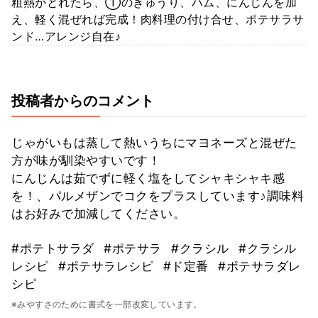
粗熱がとれたら、①のきゅうり、ハム、にんじんを加
え、軽く混ぜれば完成！肉料理の付け合せ、ポテサラサ
ンド…アレンジ自在♪
投稿者からのコメント
じゃがいもは蒸して熱いうちにマヨネーズと混ぜた
方が味が馴染やすいです！
にんじんは茹でずに軽く塩をしてシャキシャキ感
を！、パルメザンでコクをプラスしています♪調味料
はお好みで加減してください。
#ポテトサラダ
#ポテサラ
#クラシル
#クラシル
レシピ
#ポテサラレシピ
#ド定番
#ポテサラダレ
シピ
※みやすさのために書式を一部改変しています。