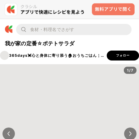
我が家の定番☆ポテトサラダ
365days💓‪心と身体に寄り添う🏠おうちごはん￤穂ノcafe
フォロー
1/7