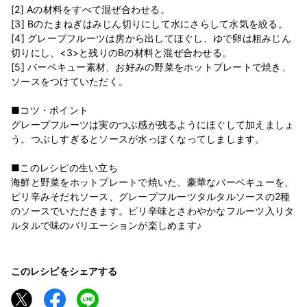
[2] Aの材料をすべて混ぜ合わせる。
[3] Bのたまねぎはみじん切りにして水にさらして水気を絞る。
[4] グレープフルーツは房から出してほぐし、ゆで卵は粗みじん
切りにし、<3>と残りのBの材料と混ぜ合わせる。
[5] バーベキュー素材、お好みの野菜をホットプレートで焼き、
ソースをつけていただく。
■コツ・ポイント
グレープフルーツは実のつぶ感が残るようにほぐして加えましょ
う。つぶしすぎるとソースが水っぽくなってしまします。
■このレシピの生い立ち
海鮮と野菜をホットプレートで焼いた、豪華なバーベキューを、
ピリ辛みそだれソース、グレープフルーツタルタルソースの2種
のソースでいただきます。ピリ辛味とさわやかなフルーツ入りタ
ルタルで味のバリエーションが楽しめます♪
このレシピをシェアする