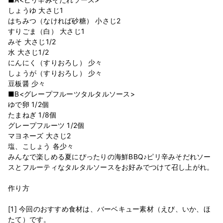
しょうゆ 大さじ1
はちみつ（なければ砂糖） 小さじ2
すりごま（白） 大さじ1
みそ 大さじ1/2
水 大さじ1/2
にんにく（すりおろし） 少々
しょうが（すりおろし） 少々
豆板醤 少々
■B<グレープフルーツタルタルソース>
ゆで卵 1/2個
たまねぎ 1/8個
グレープフルーツ 1/2個
マヨネーズ 大さじ2
塩、こしょう 各少々
みんなで楽しめる夏にぴったりの海鮮BBQ♪ピリ辛みそだれソー
スとフルーティなタルタルソースをお好みでつけて召し上がれ。
作り方
[1] 今回のおすすめ食材は、バーベキュー素材（えび、いか、ほ
たて）です。