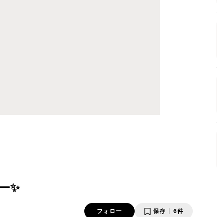
ー✨
フォロー
保存
6件