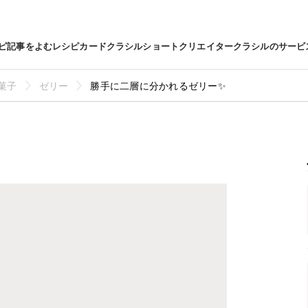
ピ
記事をよむ
レシピカード
クラシルショート
クリエイター
クラシルのサービ
菓子
ゼリー
勝手に二層に分かれるゼリー✨