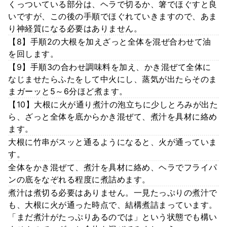
くっついている部分は、ヘラで切るか、箸でほぐすと良
いですが、この後の手順でほぐれていきますので、あま
り神経質になる必要はありません。
【8】手順2の大根を加えざっと全体を混ぜ合わせて油
を回します。
【9】手順3の合わせ調味料を加え、かき混ぜて全体に
なじませたらふたをして中火にし、蒸気が出たらそのま
まガーッと5～6分ほど煮ます。
【10】大根に火が通り煮汁の泡立ちに少しとろみが出た
ら、ざっと全体を底からかき混ぜて、煮汁を具材に絡め
ます。
大根に竹串がスッと通るようになると、火が通っていま
す。
全体をかき混ぜて、煮汁を具材に絡め、ヘラでフライパ
ンの底をなぞれる程度に煮詰めます。
煮汁は煮切る必要はありません。一見たっぷりの煮汁で
も、大根に火が通った時点で、結構煮詰まっています。
「まだ煮汁がたっぷりあるのでは」という状態でも構い