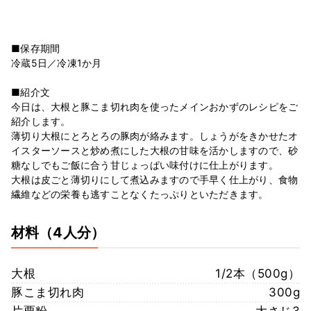
■保存期間
冷蔵5日／冷凍1か月
■紹介文
今日は、大根と豚こま切れ肉を使ったメインおかずのレシピをご
紹介します。
薄切り大根にとろとろの豚肉が絡みます。しょうがをきかせたオ
イスターソースと炒め煮にした大根の甘味を活かしますので、砂
糖なしでもご飯に合う甘じょっぱい味付けに仕上がります。
大根は皮ごと薄切りにして煮込みますので手早く仕上がり、食物
繊維などの栄養も逃すことなくたっぷりといただきます。
材料
（4人分）
大根
1/2本（500g）
豚こま切れ肉
300g
片栗粉
大さじ3