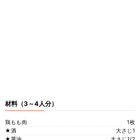
材料
（3～4人分）
鶏もも肉
1枚
★酒
大さじ1
★醤油
大さじ1/2