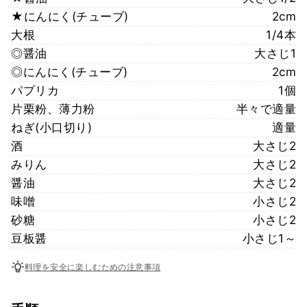
★にんにく(チューブ)
2cm
大根
1/4本
◎醤油
大さじ1
◎にんにく(チューブ)
2cm
パプリカ
1個
片栗粉、薄力粉
半々で適量
ねぎ(小口切り)
適量
酒
大さじ2
みりん
大さじ2
醤油
大さじ2
味噌
小さじ2
砂糖
小さじ2
豆板醤
小さじ1～
料理を安全に楽しむための注意事項