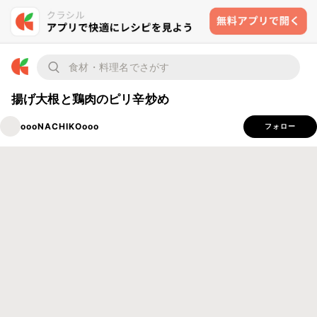
揚げ大根と鶏肉のピリ辛炒め
oooNACHIKOooo
フォロー