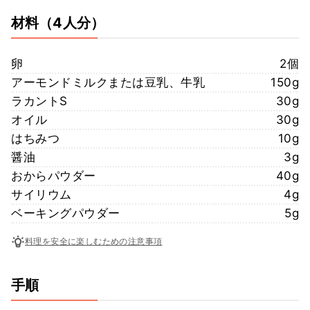
材料
（4人分）
卵
2個
アーモンドミルクまたは豆乳、牛乳
150g
ラカントS
30g
オイル
30g
はちみつ
10g
醤油
3g
おからパウダー
40g
サイリウム
4g
ベーキングパウダー
5g
料理を安全に楽しむための注意事項
手順