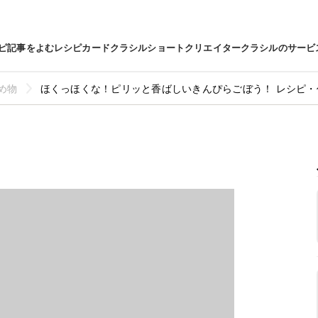
ピ
記事をよむ
レシピカード
クラシルショート
クリエイター
クラシルのサービ
め物
ほくっほくな！ピリッと香ばしいきんぴらごぼう！ レシピ・