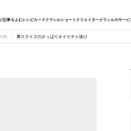
ピ
記事をよむ
レシピカード
クラシルショート
クリエイター
クラシルのサービ
め物
豚スライスのさっぱりオイケチャ漬け