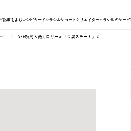
ピ
記事をよむ
レシピカード
クラシルショート
クリエイター
クラシルのサービ
ーキ
☆低糖質＆低カロリー♬『豆腐ステーキ』☆