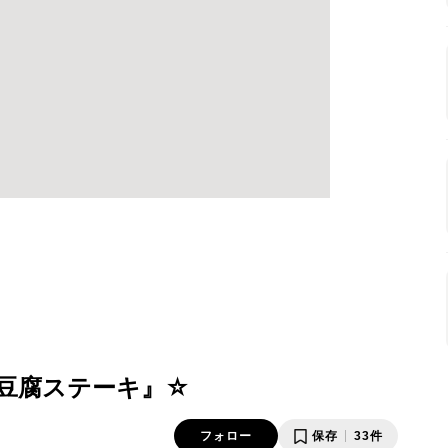
豆腐ステーキ』☆
フォロー
保存
33件