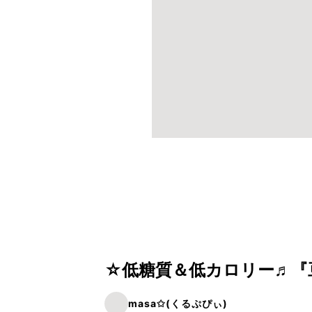
☆低糖質＆低カロリー♬『
masa✩(くるぷぴぃ)