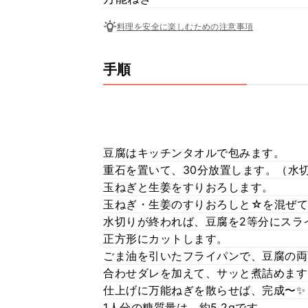
料理を安全に楽しむための注意事項
手順
豆腐はキッチンタオルで包みます。
重石を置いて、30分放置します。（水
玉ねぎと生姜をすりおろします。
玉ねぎ・生姜のすりおろしと☆を混ぜて
水切りが終われば、豆腐を2等分にスラ
正方形にカットします。
ごま油を引いたフライパンで、豆腐の両
合わせダレを加えて、サッと煮詰めます
仕上げに万能ねぎを散らせば、完成〜✨
1人分の糖質量は、約5.2gです。