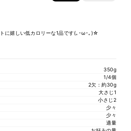
に嬉しい低カロリーな1品です(｡･ω･｡)☆
350g
1/4個
2欠：約30g
大さじ1
小さじ2
少々
少々
適量
お好みの量