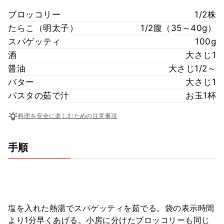
ブロッコリー
1/2株
たらこ（明太子）
1/2腹（35～40g）
スパゲッティ
100g
酒
大さじ1
醤油
大さじ1/2～
バター
大さじ1
パスタの茹で汁
お玉1杯
料理を安全に楽しむための注意事項
手順
塩を入れた熱湯でスパゲッティを茹でる。袋の表示時間
より1分早くあげる。小房に分けたブロッコリーも同じ