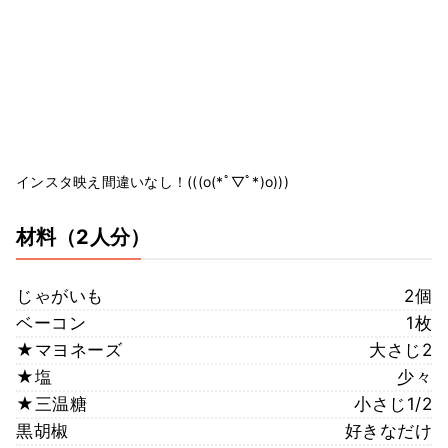
インスタ映え間違いなし！(((o(*ﾟ▽ﾟ*)o)))
材料
（2人分）
じゃがいも
2個
ベーコン
1枚
★マヨネーズ
大さじ2
★塩
少々
★三温糖
小さじ1/2
黒胡椒
好きなだけ