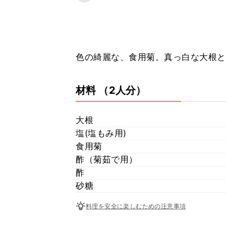
色の綺麗な、食用菊。真っ白な大根と
材料
（2人分）
大根
塩(塩もみ用)
食用菊
酢（菊茹で用）
酢
砂糖
料理を安全に楽しむための注意事項