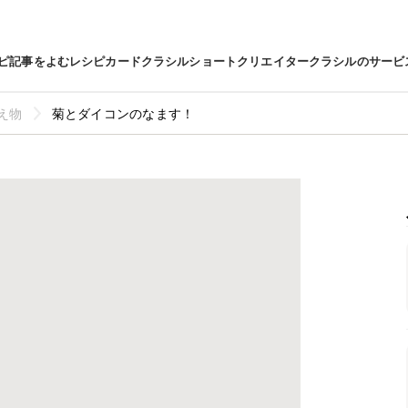
ピ
記事をよむ
レシピカード
クラシルショート
クリエイター
クラシルのサービ
え物
菊とダイコンのなます！