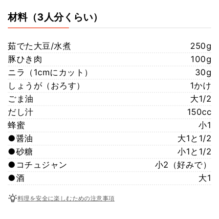
材料
（3人分くらい）
茹でた大豆/水煮
250g
豚ひき肉
100g
ニラ（1cmにカット）
30g
しょうが（おろす）
1かけ
ごま油
大1/2
だし汁
150cc
蜂蜜
小1
●醤油
大1と1/2
●砂糖
小1と1/2
●コチュジャン
小2（好みで）
●酒
大1
料理を安全に楽しむための注意事項